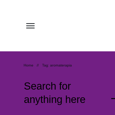
Home
//
Tag: aromaterapia
Search for
anything here